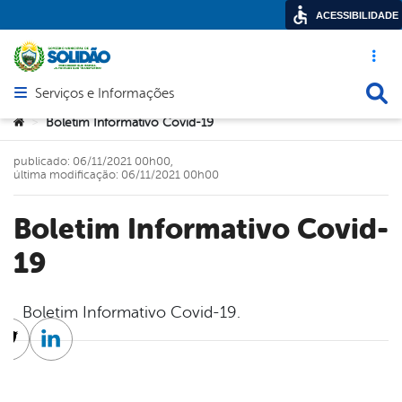
ACESSIBILIDADE
Acesso ráp
Busca
Serviços e Informações
Abrir menu principal de navegação
Você está aqui:
Boletim Informativo Covid-19
>
publicado: 06/11/2021 00h00,
última modificação: 06/11/2021 00h00
Boletim Informativo Covid-
19
Boletim Informativo Covid-19.
cebook
Twitter
Linkedin