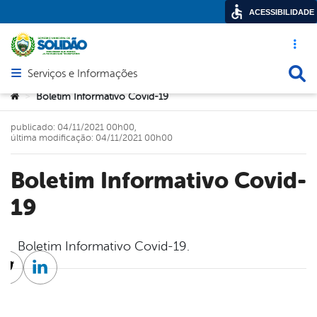
ACESSIBILIDADE
Acesso ráp
Busca
Serviços e Informações
Abrir menu principal de navegação
Você está aqui:
Boletim Informativo Covid-19
>
publicado: 04/11/2021 00h00,
última modificação: 04/11/2021 00h00
Boletim Informativo Covid-
19
Boletim Informativo Covid-19.
cebook
Twitter
Linkedin