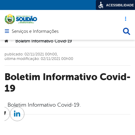
ACESSIBILIDADE
Acesso ráp
Busca
Serviços e Informações
Abrir menu principal de navegação
Você está aqui:
Boletim Informativo Covid-19
>
publicado: 02/11/2021 00h00,
última modificação: 02/11/2021 00h00
Boletim Informativo Covid-
19
Boletim Informativo Covid-19.
cebook
Twitter
Linkedin