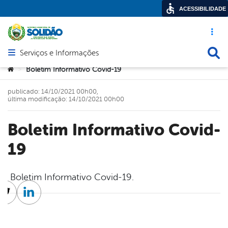
ACESSIBILIDADE
Acesso ráp
Busca
Serviços e Informações
Abrir menu principal de navegação
Você está aqui:
Boletim Informativo Covid-19
>
publicado: 14/10/2021 00h00,
última modificação: 14/10/2021 00h00
Boletim Informativo Covid-
19
Boletim Informativo Covid-19.
cebook
Twitter
Linkedin