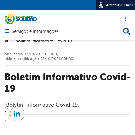
ACESSIBILIDADE
Acesso ráp
Busca
Serviços e Informações
Abrir menu principal de navegação
Você está aqui:
Boletim Informativo Covid-19
>
publicado: 13/10/2021 00h00,
última modificação: 13/10/2021 00h00
Boletim Informativo Covid-
19
Boletim Informativo Covid-19.
cebook
Twitter
Linkedin