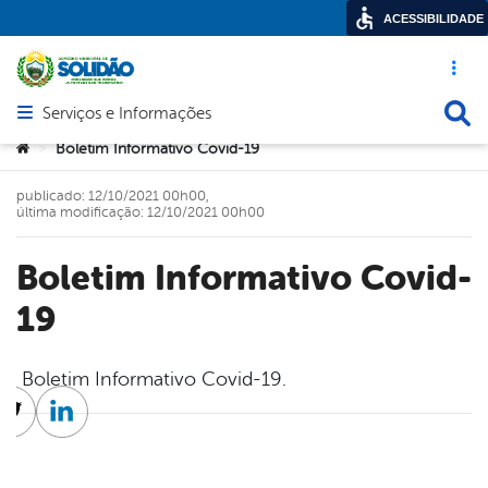
ACESSIBILIDADE
Acesso ráp
Busca
Serviços e Informações
Abrir menu principal de navegação
Você está aqui:
Boletim Informativo Covid-19
>
publicado: 12/10/2021 00h00,
última modificação: 12/10/2021 00h00
Boletim Informativo Covid-
19
Boletim Informativo Covid-19.
cebook
Twitter
Linkedin