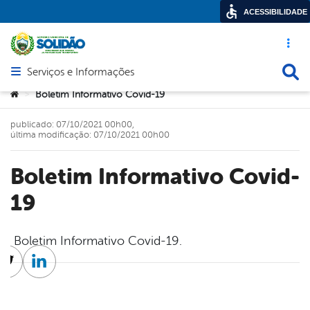
ACESSIBILIDADE
Acesso ráp
Busca
Serviços e Informações
Abrir menu principal de navegação
Você está aqui:
Boletim Informativo Covid-19
>
publicado: 07/10/2021 00h00,
última modificação: 07/10/2021 00h00
Boletim Informativo Covid-
19
Boletim Informativo Covid-19.
cebook
Twitter
Linkedin