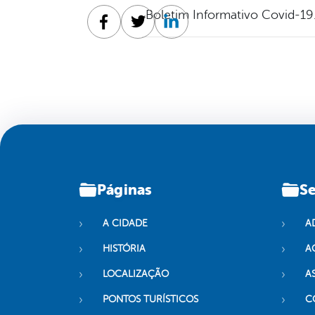
Boletim Informativo Covid-19
Facebook
Twitter
Linkedin
Páginas
Se
A CIDADE
A
HISTÓRIA
A
LOCALIZAÇÃO
A
PONTOS TURÍSTICOS
C