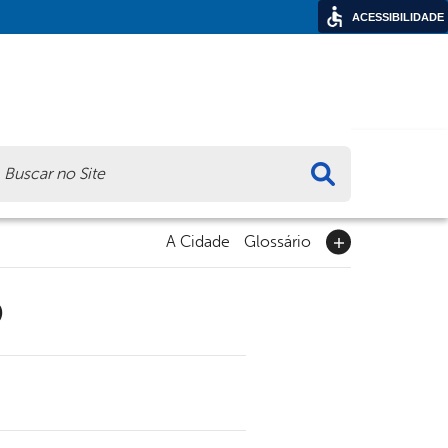
ACESSIBILIDADE
ca
A Cidade
Glossário
9