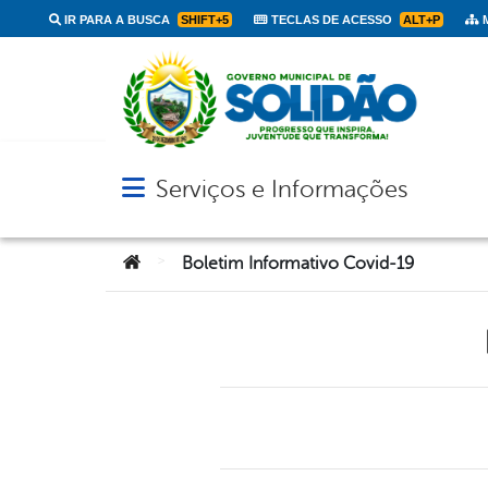
IR PARA A BUSCA
SHIFT+5
TECLAS DE ACESSO
ALT+P
M
Serviços e Informações
Abrir menu principal de navegação
Você está aqui:
>
Boletim Informativo Covid-19