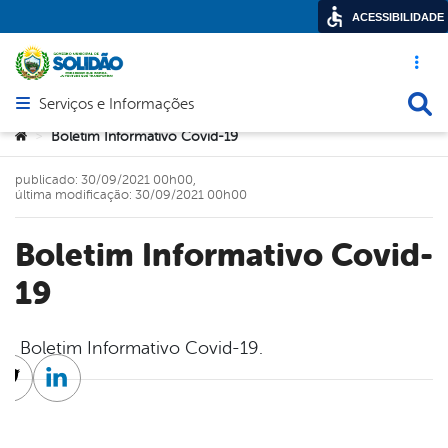
ACESSIBILIDADE
Acesso ráp
Busca
Serviços e Informações
Abrir menu principal de navegação
Você está aqui:
Boletim Informativo Covid-19
>
publicado: 30/09/2021 00h00,
última modificação: 30/09/2021 00h00
Boletim Informativo Covid-
19
Boletim Informativo Covid-19.
cebook
Twitter
Linkedin