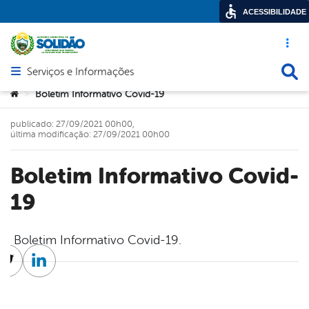
ACESSIBILIDADE
Acesso ráp
Busca
Serviços e Informações
Abrir menu principal de navegação
Você está aqui:
Boletim Informativo Covid-19
>
publicado: 27/09/2021 00h00,
última modificação: 27/09/2021 00h00
Boletim Informativo Covid-
19
Boletim Informativo Covid-19.
cebook
Twitter
Linkedin