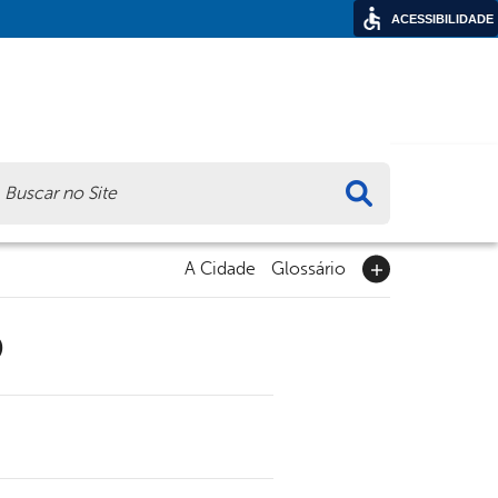
ACESSIBILIDADE
ca
A Cidade
Glossário
9