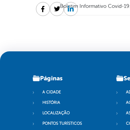
Boletim Informativo Covid-19
Facebook
Twitter
Linkedin
Páginas
Se
A CIDADE
A
HISTÓRIA
A
LOCALIZAÇÃO
A
PONTOS TURÍSTICOS
C