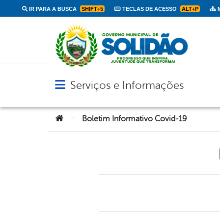
IR PARA A BUSCA
SHIFT+5
TECLAS DE ACESSO
ALT+P
M
Serviços e Informações
Abrir menu principal de navegação
Você está aqui:
>
Boletim Informativo Covid-19