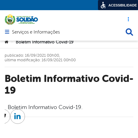
ACESSIBILIDADE
Acesso ráp
Busca
Serviços e Informações
Abrir menu principal de navegação
Você está aqui:
Boletim Informativo Covid-19
>
publicado: 16/09/2021 00h00,
última modificação: 16/09/2021 00h00
Boletim Informativo Covid-
19
Boletim Informativo Covid-19.
cebook
Twitter
Linkedin