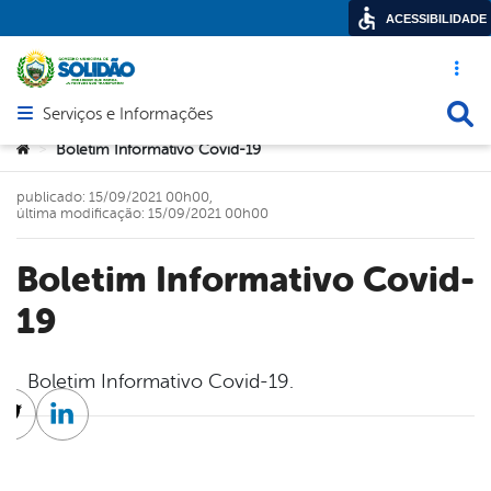
ACESSIBILIDADE
Acesso ráp
Busca
Serviços e Informações
Abrir menu principal de navegação
Você está aqui:
Boletim Informativo Covid-19
>
publicado: 15/09/2021 00h00,
última modificação: 15/09/2021 00h00
Boletim Informativo Covid-
19
Boletim Informativo Covid-19.
cebook
Twitter
Linkedin