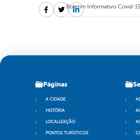
Boletim Informativo Covid-19
Facebook
Twitter
Linkedin
Páginas
Se
A CIDADE
A
HISTÓRIA
A
LOCALIZAÇÃO
A
PONTOS TURÍSTICOS
C