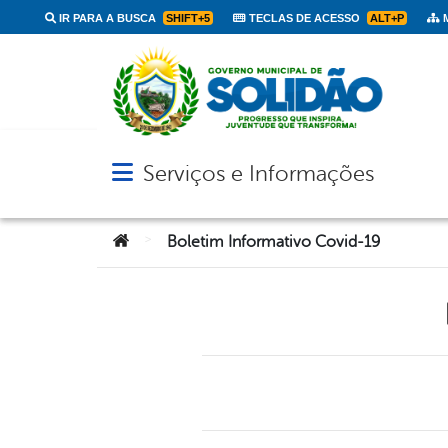
IR PARA A BUSCA
SHIFT+5
TECLAS DE ACESSO
ALT+P
M
Serviços e Informações
Abrir menu principal de navegação
Você está aqui:
>
Boletim Informativo Covid-19