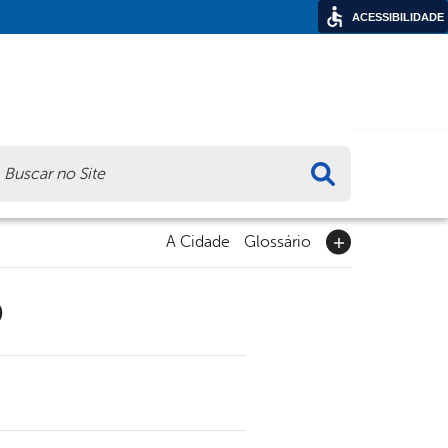
ACESSIBILIDADE
ca
A Cidade
Glossário
9