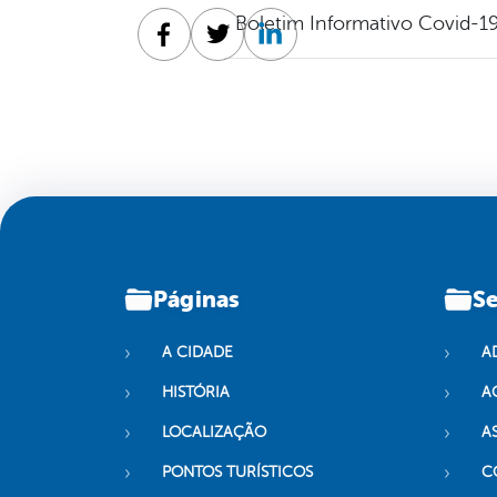
Boletim Informativo Covid-19
Facebook
Twitter
Linkedin
Páginas
Se
A CIDADE
A
HISTÓRIA
A
LOCALIZAÇÃO
A
PONTOS TURÍSTICOS
C