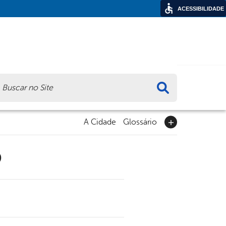
ACESSIBILIDADE
ca
A Cidade
Glossário
9