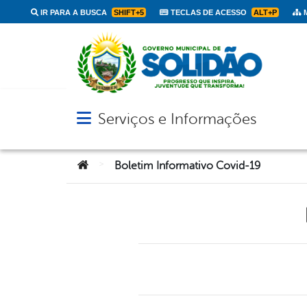
IR PARA A BUSCA
SHIFT+5
TECLAS DE ACESSO
ALT+P
M
Serviços e Informações
Abrir menu principal de navegação
Você está aqui:
>
Boletim Informativo Covid-19