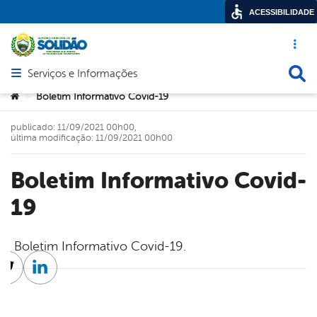
ACESSIBILIDADE
Acesso ráp
Busca
Serviços e Informações
Abrir menu principal de navegação
Você está aqui:
Boletim Informativo Covid-19
>
publicado: 11/09/2021 00h00,
última modificação: 11/09/2021 00h00
Boletim Informativo Covid-
19
Boletim Informativo Covid-19.
cebook
Twitter
Linkedin