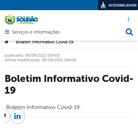
ACESSIBILIDADE
Acesso ráp
Busca
Serviços e Informações
Abrir menu principal de navegação
Você está aqui:
Boletim Informativo Covid-19
>
publicado: 06/09/2021 00h00,
última modificação: 06/09/2021 00h00
Boletim Informativo Covid-
19
Boletim Informativo Covid-19.
cebook
Twitter
Linkedin