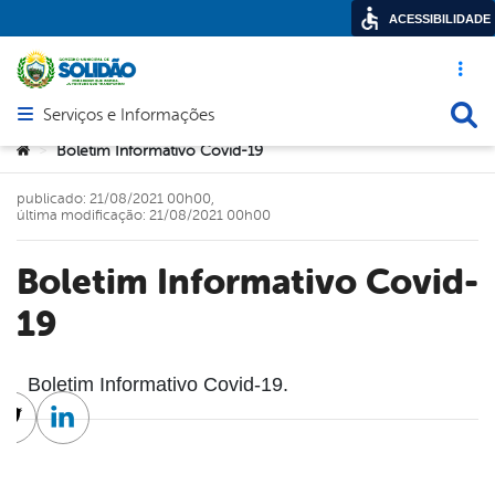
ACESSIBILIDADE
Acesso ráp
Busca
Serviços e Informações
Abrir menu principal de navegação
Você está aqui:
Boletim Informativo Covid-19
>
publicado: 21/08/2021 00h00,
última modificação: 21/08/2021 00h00
Boletim Informativo Covid-
19
Boletim Informativo Covid-19.
cebook
Twitter
Linkedin