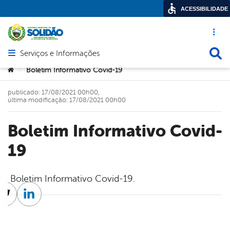
ACESSIBILIDADE
Acesso ráp
Busca
Serviços e Informações
Abrir menu principal de navegação
Você está aqui:
Boletim Informativo Covid-19
>
publicado: 17/08/2021 00h00,
última modificação: 17/08/2021 00h00
Boletim Informativo Covid-
19
Boletim Informativo Covid-19.
cebook
Twitter
Linkedin