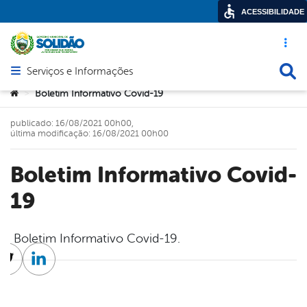
ACESSIBILIDADE
Acesso ráp
Busca
Serviços e Informações
Abrir menu principal de navegação
Você está aqui:
Boletim Informativo Covid-19
>
publicado: 16/08/2021 00h00,
última modificação: 16/08/2021 00h00
Boletim Informativo Covid-
19
Boletim Informativo Covid-19.
cebook
Twitter
Linkedin