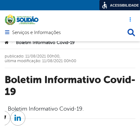
ACESSIBILIDADE
Acesso ráp
Busca
Serviços e Informações
Abrir menu principal de navegação
Você está aqui:
Boletim Informativo Covid-19
>
publicado: 11/08/2021 00h00,
última modificação: 11/08/2021 00h00
Boletim Informativo Covid-
19
Boletim Informativo Covid-19.
cebook
Twitter
Linkedin