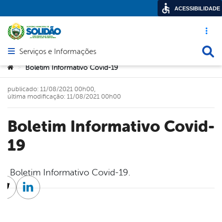
ACESSIBILIDADE
Acesso ráp
Busca
Serviços e Informações
Abrir menu principal de navegação
Você está aqui:
Boletim Informativo Covid-19
>
publicado: 11/08/2021 00h00,
última modificação: 11/08/2021 00h00
Boletim Informativo Covid-
19
Boletim Informativo Covid-19.
cebook
Twitter
Linkedin