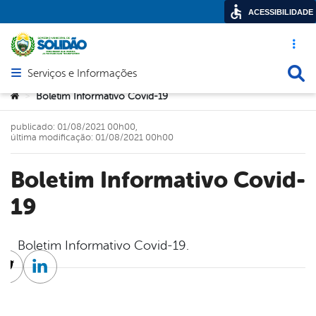
ACESSIBILIDADE
Acesso ráp
Busca
Serviços e Informações
Abrir menu principal de navegação
Você está aqui:
Boletim Informativo Covid-19
>
publicado: 01/08/2021 00h00,
última modificação: 01/08/2021 00h00
Boletim Informativo Covid-
19
Boletim Informativo Covid-19.
cebook
Twitter
Linkedin