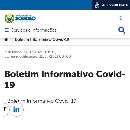
ACESSIBILIDADE
Acesso ráp
Busca
Serviços e Informações
Abrir menu principal de navegação
Você está aqui:
Boletim Informativo Covid-19
>
publicado: 31/07/2021 00h00,
última modificação: 31/07/2021 00h00
Boletim Informativo Covid-
19
Boletim Informativo Covid-19.
cebook
Twitter
Linkedin