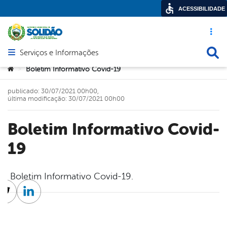
ACESSIBILIDADE
Acesso ráp
Busca
Serviços e Informações
Abrir menu principal de navegação
Você está aqui:
Boletim Informativo Covid-19
>
publicado: 30/07/2021 00h00,
última modificação: 30/07/2021 00h00
Boletim Informativo Covid-
19
Boletim Informativo Covid-19.
cebook
Twitter
Linkedin