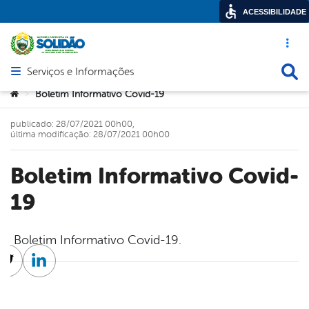
ACESSIBILIDADE
Acesso ráp
Busca
Serviços e Informações
Abrir menu principal de navegação
Você está aqui:
Boletim Informativo Covid-19
>
publicado: 28/07/2021 00h00,
última modificação: 28/07/2021 00h00
Boletim Informativo Covid-
19
Boletim Informativo Covid-19.
cebook
Twitter
Linkedin