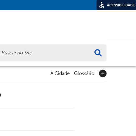
ACESSIBILIDADE
ca
A Cidade
Glossário
9