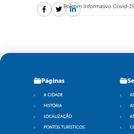
Boletim Informativo Covid-19
Facebook
Twitter
Linkedin
Páginas
Se
A CIDADE
A
HISTÓRIA
A
LOCALIZAÇÃO
A
PONTOS TURÍSTICOS
C