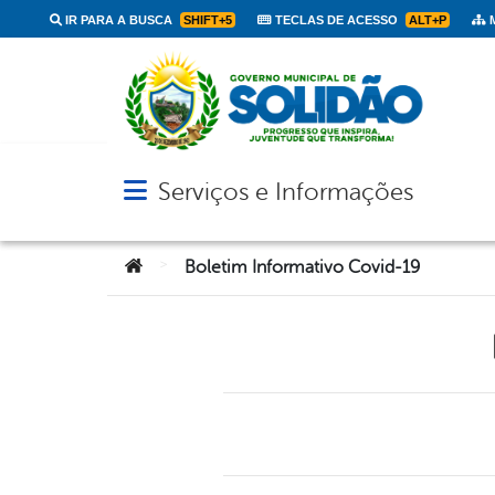
IR PARA A BUSCA
SHIFT+5
TECLAS DE ACESSO
ALT+P
M
Serviços e Informações
Abrir menu principal de navegação
Você está aqui:
>
Boletim Informativo Covid-19