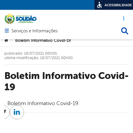
ACESSIBILIDADE
Acesso ráp
Busca
Serviços e Informações
Abrir menu principal de navegação
Você está aqui:
Boletim Informativo Covid-19
>
publicado: 18/07/2021 00h00,
última modificação: 18/07/2021 00h00
Boletim Informativo Covid-
19
Boletim Informativo Covid-19.
cebook
Twitter
Linkedin