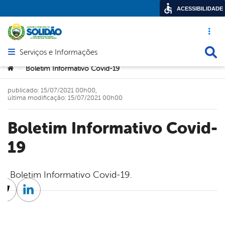
ACESSIBILIDADE
Acesso ráp
Busca
Serviços e Informações
Abrir menu principal de navegação
Você está aqui:
Boletim Informativo Covid-19
>
publicado: 15/07/2021 00h00,
última modificação: 15/07/2021 00h00
Boletim Informativo Covid-
19
Boletim Informativo Covid-19.
cebook
Twitter
Linkedin