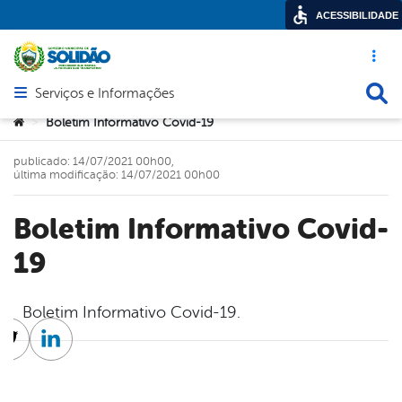
ACESSIBILIDADE
Acesso ráp
Busca
Serviços e Informações
Abrir menu principal de navegação
Você está aqui:
Boletim Informativo Covid-19
>
publicado: 14/07/2021 00h00,
última modificação: 14/07/2021 00h00
Boletim Informativo Covid-
19
Boletim Informativo Covid-19.
cebook
Twitter
Linkedin