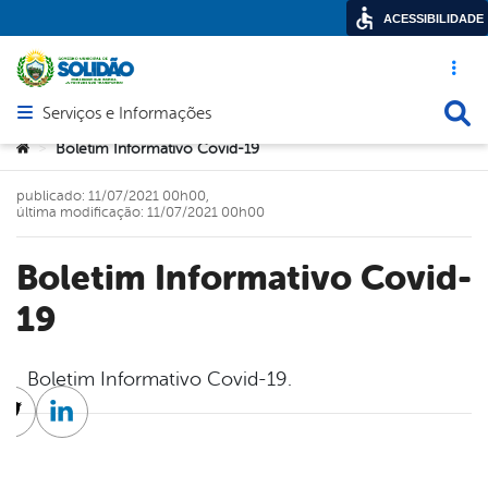
ACESSIBILIDADE
Acesso ráp
Busca
Serviços e Informações
Abrir menu principal de navegação
Você está aqui:
Boletim Informativo Covid-19
>
publicado: 11/07/2021 00h00,
última modificação: 11/07/2021 00h00
Boletim Informativo Covid-
19
Boletim Informativo Covid-19.
cebook
Twitter
Linkedin