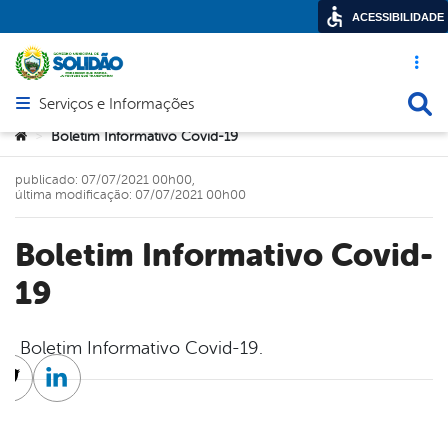
ACESSIBILIDADE
Acesso ráp
Busca
Serviços e Informações
Abrir menu principal de navegação
Você está aqui:
Boletim Informativo Covid-19
>
publicado: 07/07/2021 00h00,
última modificação: 07/07/2021 00h00
Boletim Informativo Covid-
19
Boletim Informativo Covid-19.
cebook
Twitter
Linkedin