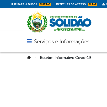
IR PARA A BUSCA
SHIFT+5
TECLAS DE ACESSO
ALT+P
M
Serviços e Informações
Abrir menu principal de navegação
Você está aqui:
>
Boletim Informativo Covid-19