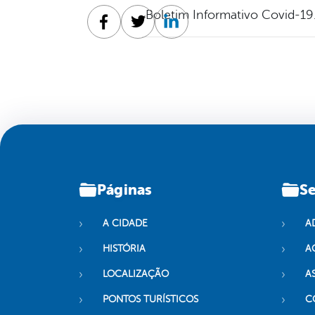
Boletim Informativo Covid-19
Facebook
Twitter
Linkedin
Páginas
Se
A CIDADE
A
HISTÓRIA
A
LOCALIZAÇÃO
A
PONTOS TURÍSTICOS
C