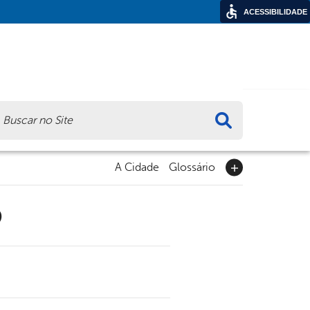
ACESSIBILIDADE
ca
A Cidade
Glossário
9