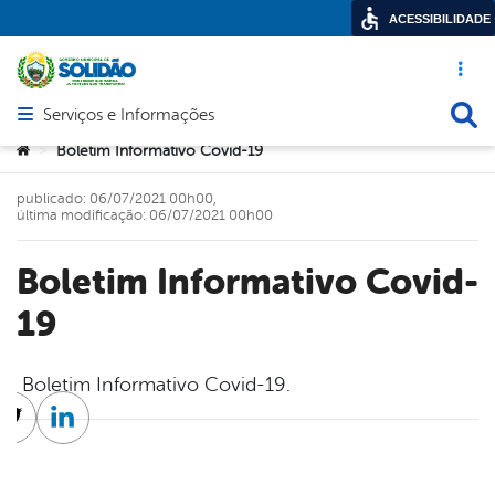
ACESSIBILIDADE
Acesso ráp
Busca
Serviços e Informações
Abrir menu principal de navegação
Você está aqui:
Boletim Informativo Covid-19
>
publicado: 06/07/2021 00h00,
última modificação: 06/07/2021 00h00
Boletim Informativo Covid-
19
Boletim Informativo Covid-19.
cebook
Twitter
Linkedin