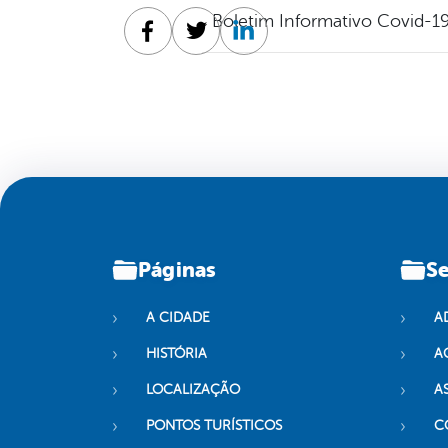
Boletim Informativo Covid-19
Facebook
Twitter
Linkedin
Páginas
Se
A CIDADE
A
HISTÓRIA
A
LOCALIZAÇÃO
A
PONTOS TURÍSTICOS
C