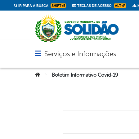
IR PARA A BUSCA
SHIFT+5
TECLAS DE ACESSO
ALT+P
M
Serviços e Informações
Abrir menu principal de navegação
Você está aqui:
>
Boletim Informativo Covid-19