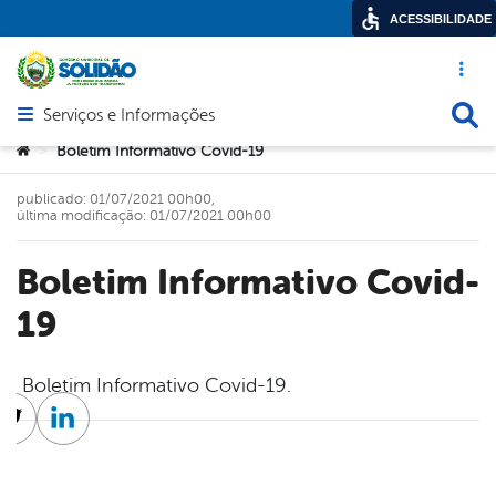
ACESSIBILIDADE
Acesso ráp
Busca
Serviços e Informações
Abrir menu principal de navegação
Você está aqui:
Boletim Informativo Covid-19
>
publicado: 01/07/2021 00h00,
última modificação: 01/07/2021 00h00
Boletim Informativo Covid-
19
Boletim Informativo Covid-19.
cebook
Twitter
Linkedin