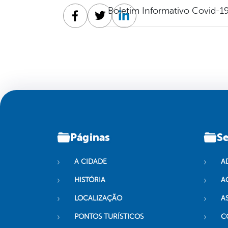
Boletim Informativo Covid-19
Facebook
Twitter
Linkedin
Páginas
Se
A CIDADE
A
HISTÓRIA
A
LOCALIZAÇÃO
A
PONTOS TURÍSTICOS
C