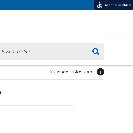
ACESSIBILIDADE
ca
A Cidade
Glossário
9