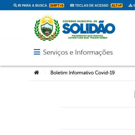
IR PARA A BUSCA
SHIFT+5
TECLAS DE ACESSO
ALT+P
M
Serviços e Informações
Abrir menu principal de navegação
Você está aqui:
>
Boletim Informativo Covid-19