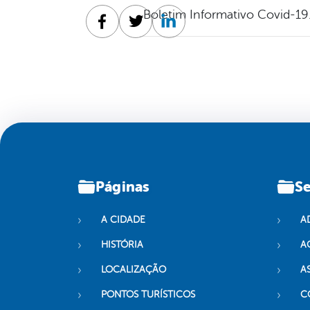
Boletim Informativo Covid-19
Facebook
Twitter
Linkedin
Páginas
Se
A CIDADE
A
HISTÓRIA
A
LOCALIZAÇÃO
A
PONTOS TURÍSTICOS
C