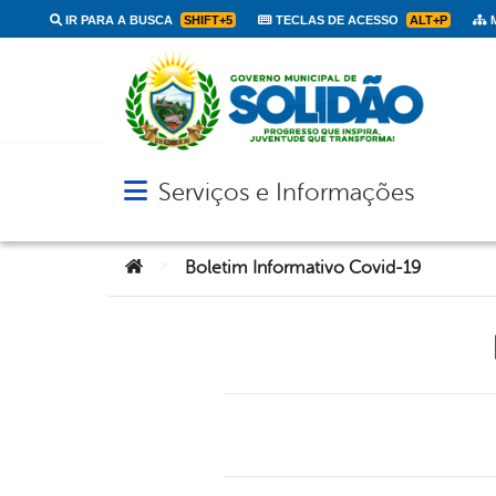
IR PARA A BUSCA
SHIFT+5
TECLAS DE ACESSO
ALT+P
M
Serviços e Informações
Abrir menu principal de navegação
Você está aqui:
>
Boletim Informativo Covid-19