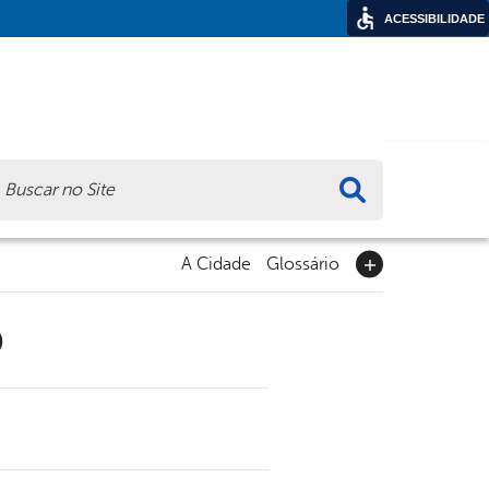
ACESSIBILIDADE
ca
A Cidade
Glossário
9