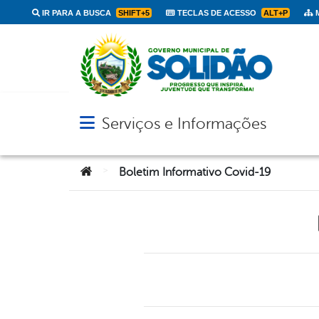
IR PARA A BUSCA
SHIFT+5
TECLAS DE ACESSO
ALT+P
M
Serviços e Informações
Abrir menu principal de navegação
Você está aqui:
>
Boletim Informativo Covid-19