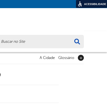
ACESSIBILIDADE
ca
A Cidade
Glossário
9