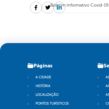
Boletim Informativo Covid-19
Facebook
Twitter
Linkedin
Páginas
Se
A CIDADE
A
HISTÓRIA
A
LOCALIZAÇÃO
A
PONTOS TURÍSTICOS
C