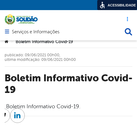
ACESSIBILIDADE
Acesso ráp
Busca
Serviços e Informações
Abrir menu principal de navegação
Você está aqui:
Boletim Informativo Covid-19
>
publicado: 09/06/2021 00h00,
última modificação: 09/06/2021 00h00
Boletim Informativo Covid-
19
Boletim Informativo Covid-19.
cebook
Twitter
Linkedin