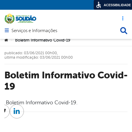
ACESSIBILIDADE
Acesso ráp
Busca
Serviços e Informações
Abrir menu principal de navegação
Você está aqui:
Boletim Informativo Covid-19
>
publicado: 03/06/2021 00h00,
última modificação: 03/06/2021 00h00
Boletim Informativo Covid-
19
Boletim Informativo Covid-19.
cebook
Twitter
Linkedin