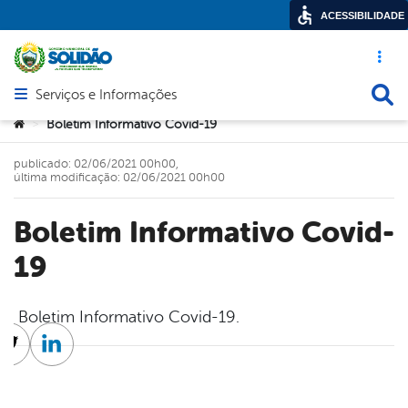
ACESSIBILIDADE
Acesso ráp
Busca
Serviços e Informações
Abrir menu principal de navegação
Você está aqui:
Boletim Informativo Covid-19
>
publicado: 02/06/2021 00h00,
última modificação: 02/06/2021 00h00
Boletim Informativo Covid-
19
Boletim Informativo Covid-19.
cebook
Twitter
Linkedin