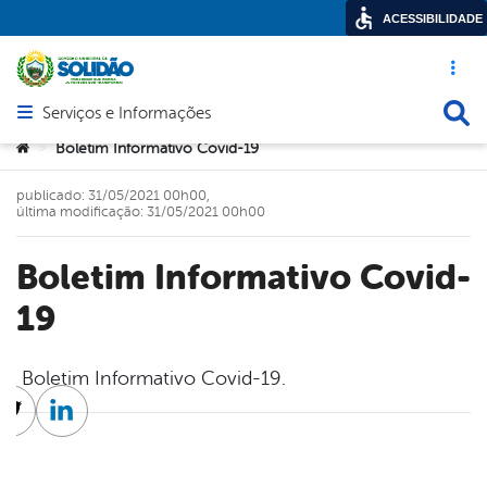
ACESSIBILIDADE
Acesso ráp
Busca
Serviços e Informações
Abrir menu principal de navegação
Você está aqui:
Boletim Informativo Covid-19
>
publicado: 31/05/2021 00h00,
última modificação: 31/05/2021 00h00
Boletim Informativo Covid-
19
Boletim Informativo Covid-19.
cebook
Twitter
Linkedin