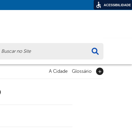
ACESSIBILIDADE
ca
A Cidade
Glossário
9