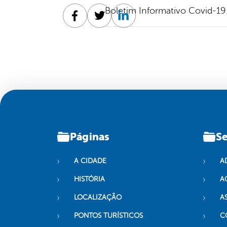
Boletim Informativo Covid-19
Facebook
Twitter
Linkedin
Páginas
Se
A CIDADE
A
HISTÓRIA
A
LOCALIZAÇÃO
A
PONTOS TURÍSTICOS
C