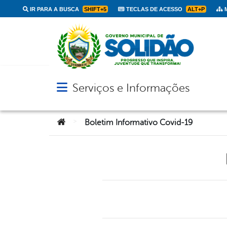
IR PARA A BUSCA
SHIFT+5
TECLAS DE ACESSO
ALT+P
M
Serviços e Informações
Abrir menu principal de navegação
Você está aqui:
>
Boletim Informativo Covid-19