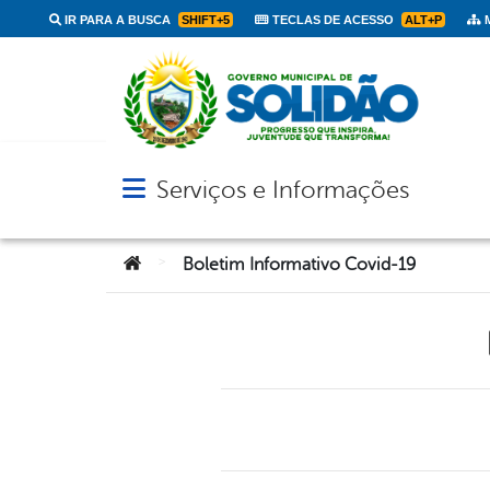
IR PARA A BUSCA
SHIFT+5
TECLAS DE ACESSO
ALT+P
M
Serviços e Informações
Abrir menu principal de navegação
Você está aqui:
>
Boletim Informativo Covid-19