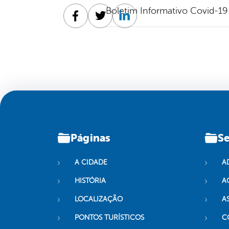
Boletim Informativo Covid-19
Facebook
Twitter
Linkedin
Páginas
Se
A CIDADE
A
HISTÓRIA
A
LOCALIZAÇÃO
A
PONTOS TURÍSTICOS
C