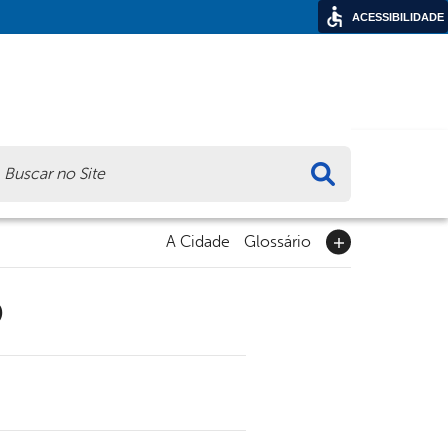
ACESSIBILIDADE
ca
A Cidade
Glossário
9