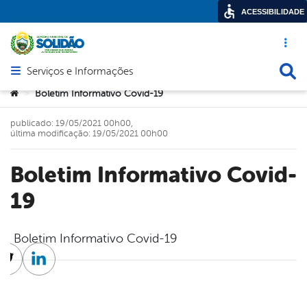
ACESSIBILIDADE
Acesso ráp
Busca
Serviços e Informações
Abrir menu principal de navegação
Você está aqui:
Boletim Informativo Covid-19
>
publicado: 19/05/2021 00h00,
última modificação: 19/05/2021 00h00
Boletim Informativo Covid-
19
Boletim Informativo Covid-19
cebook
Twitter
Linkedin