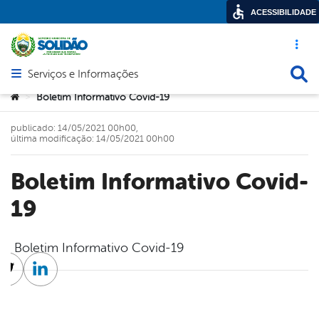
ACESSIBILIDADE
Acesso ráp
Busca
Serviços e Informações
Abrir menu principal de navegação
Você está aqui:
Boletim Informativo Covid-19
>
publicado: 14/05/2021 00h00,
última modificação: 14/05/2021 00h00
Boletim Informativo Covid-
19
Boletim Informativo Covid-19
cebook
Twitter
Linkedin