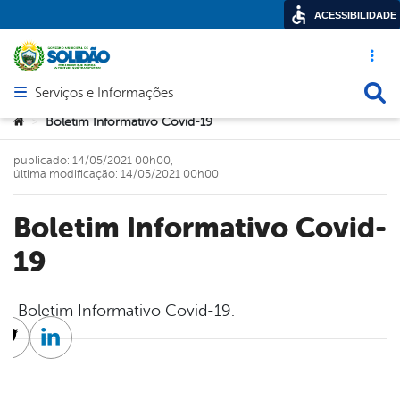
ACESSIBILIDADE
Acesso ráp
Busca
Serviços e Informações
Abrir menu principal de navegação
Você está aqui:
Boletim Informativo Covid-19
>
publicado: 14/05/2021 00h00,
última modificação: 14/05/2021 00h00
Boletim Informativo Covid-
19
Boletim Informativo Covid-19.
cebook
Twitter
Linkedin