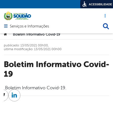
ACESSIBILIDADE
Acesso ráp
Busca
Serviços e Informações
Abrir menu principal de navegação
Você está aqui:
Boletim Informativo Covid-19
>
publicado: 13/05/2021 00h00,
última modificação: 13/05/2021 00h00
Boletim Informativo Covid-
19
Boletim Informativo Covid-19.
cebook
Twitter
Linkedin