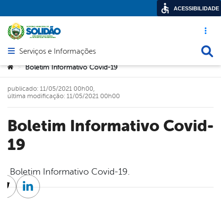
ACESSIBILIDADE
Acesso ráp
Busca
Serviços e Informações
Abrir menu principal de navegação
Você está aqui:
Boletim Informativo Covid-19
>
publicado: 11/05/2021 00h00,
última modificação: 11/05/2021 00h00
Boletim Informativo Covid-
19
Boletim Informativo Covid-19.
cebook
Twitter
Linkedin